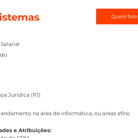
Sistemas
Quero faze
Salarial
ido
oa Jurídica (PJ)
ndamento na área de informática, ou áreas afins.
ades e Atribuições:
ção do CRM.