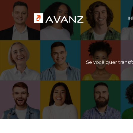
Pular para o conteúdo principal
N
IN
Se você quer trans