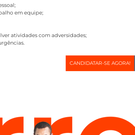
ssoal;
balho em equipe;
ver atividades com adversidades;
urgências.
CANDIDATAR-SE AGORA!