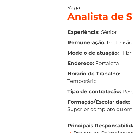
Vaga
Analista de 
Experiência:
Sênior
Remuneração:
Pretensão 
Modelo de atuação:
Híbr
Endereço:
Fortaleza
Horário de Trabalho:
Temporário
Tipo de contratação:
Pess
Formação/Escolaridade:
Superior completo ou em a
Principais Responsabilid
Projeto de Reimplanta