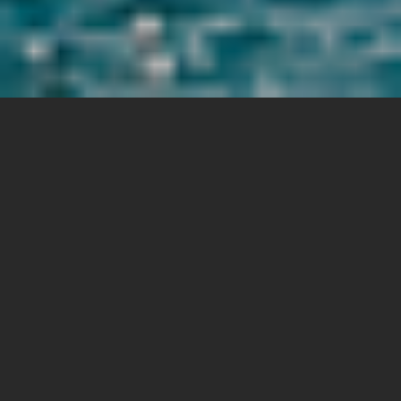
NOSSOS SERVIÇOS
MAIS DE 20 ANOS
TRAZENDO INOVAÇÃO E
TECNOLOGIA
A Avanz atua com tecnologia, consultoria e
desenvolvimento de software, qualquer que seja o seu
segmento.